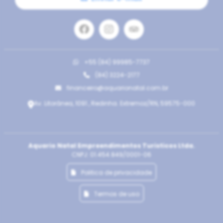
+55 (84) 99985-7737
(84) 3224-2177
financeiro@aquarionatal.com.br
Av. Litorânea, 1091 , Redinha. Extremoz/RN, 59575-000
Aquario Natal Empreendimentos Turisticos Ltda.
CNPJ: 01.454.849/0001-06
Politica de privacidade
Termos de uso